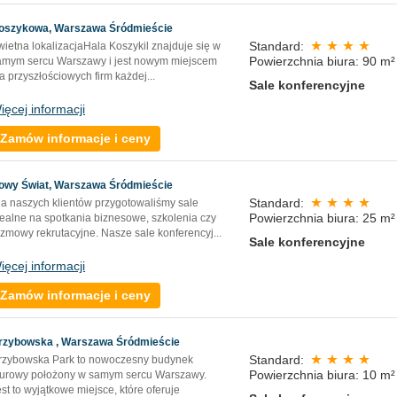
oszykowa, Warszawa Śródmieście
Standard:
wietna lokalizacjaHala Koszykil znajduje się w
Powierzchnia biura: 90 m²
amym sercu Warszawy i jest nowym miejscem
a przyszłościowych firm każdej...
Sale konferencyjne
ięcej informacji
Zamów informacje i ceny
owy Świat, Warszawa Śródmieście
Standard:
la naszych klientów przygotowaliśmy sale
Powierzchnia biura: 25 m²
dealne na spotkania biznesowe, szkolenia czy
ozmowy rekrutacyjne. Nasze sale konferencyj
...
Sale konferencyjne
ięcej informacji
Zamów informacje i ceny
rzybowska , Warszawa Śródmieście
Standard:
rzybowska Park to nowoczesny budynek
Powierzchnia biura: 10 m²
iurowy położony w samym sercu Warszawy.
st to wyjątkowe miejsce, które oferuje