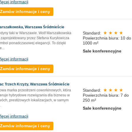
ięcej informacji
Zamów informacje i ceny
arszałkowska, Warszawa Śródmieście
Standard:
edyny taki w Warszawie. Wolf Marszałkowska
Powierzchnia biura: 10 do
o zaprojektowany przez Stefana Kuryłowicza
1000 m²
ymbol ponadczasowej elegancji. To dzięki
ie
...
Sale konferencyjne
ięcej informacji
Zamów informacje i ceny
lac Trzech Krzyży, Warszawa Śródmieście
Standard:
owa marka przestrzeni coworkinowych, która
Powierzchnia biura: 7 do
feruje hybrydowe rozwiązania dla biznesu w
250 m²
wóch, prestiżowych lokalizacjach, w samym
..
Sale konferencyjne
ięcej informacji
Zamów informacje i ceny