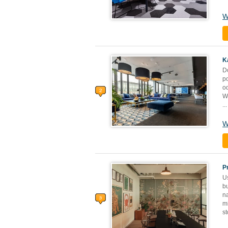
W
K
D
p
o
W
...
W
P
U
b
n
m
st