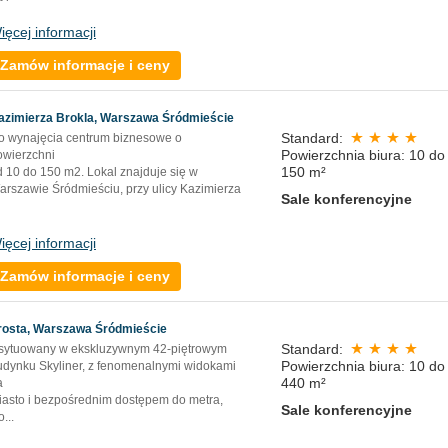
ięcej informacji
Zamów informacje i ceny
azimierza Brokla, Warszawa Śródmieście
Standard:
o wynajęcia centrum biznesowe o
Powierzchnia biura: 10 do
owierzchni
150 m²
d 10 do 150 m2. Lokal znajduje się w
arszawie Śródmieściu, przy ulicy Kazimierza
Sale konferencyjne
ięcej informacji
Zamów informacje i ceny
rosta, Warszawa Śródmieście
Standard:
sytuowany w ekskluzywnym 42-piętrowym
Powierzchnia biura: 10 do
udynku Skyliner, z fenomenalnymi widokami
440 m²
a
iasto i bezpośrednim dostępem do metra,
Sale konferencyjne
o
...