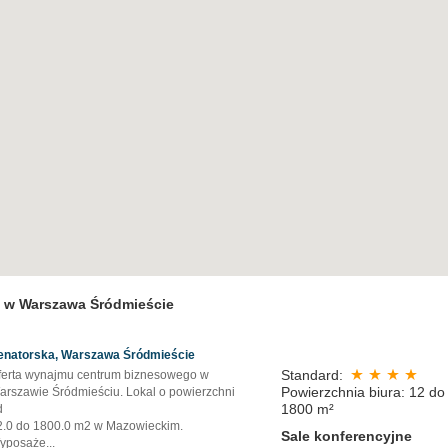
e w Warszawa Śródmieście
enatorska, Warszawa Śródmieście
Standard:
ferta wynajmu centrum biznesowego w
Powierzchnia biura: 12 do
arszawie Śródmieściu. Lokal o powierzchni
1800 m²
d
2.0 do 1800.0 m2 w Mazowieckim.
Sale konferencyjne
yposaże
...