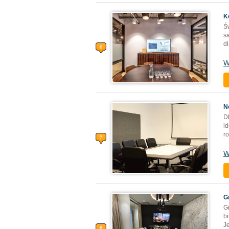
K
Ś
s
dl
W
N
D
i
r
W
G
G
b
Je