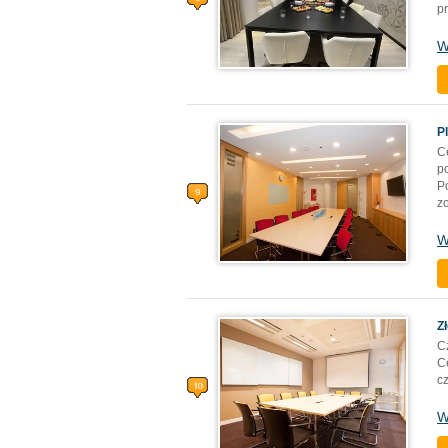
pr
W
P
C
p
Po
z
W
Z
C
C
c
W