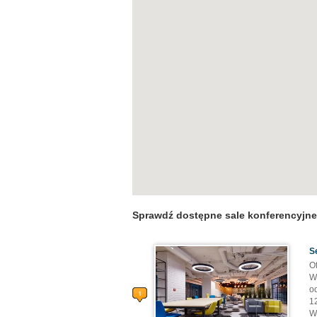
Sprawdź dostępne sale konferencyjn
S
O
W
o
1
W