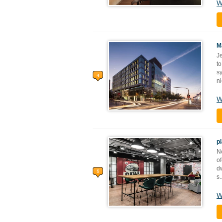
W
M
J
t
s
n
W
p
N
o
d
s
.
W