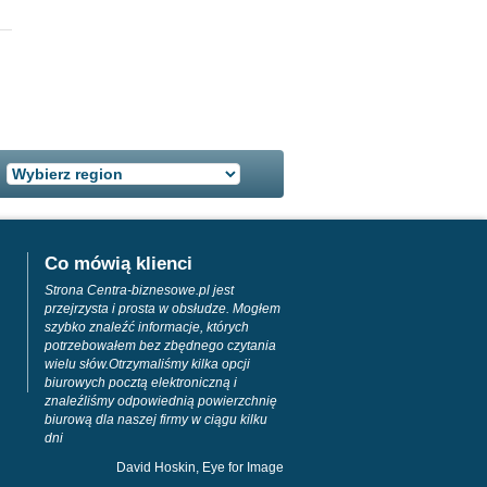
Co mówią klienci
Strona Centra-biznesowe.pl jest
przejrzysta i prosta w obsłudze. Mogłem
szybko znaleźć informacje, których
potrzebowałem bez zbędnego czytania
wielu słów.Otrzymaliśmy kilka opcji
biurowych pocztą elektroniczną i
znaleźliśmy odpowiednią powierzchnię
biurową dla naszej firmy w ciągu kilku
dni
David Hoskin, Eye for Image