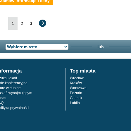
Zamów informacje i ceny
1
2
3
lub
nformacja
Top miasta
ukaj lokali
Wrocław
ale konferencyjne
Kraków
uro wirtualne
Warszawa
ostań wynajmującym
Poznán
 nas
Gdansk
AQ
Lublin
olityka prywatności