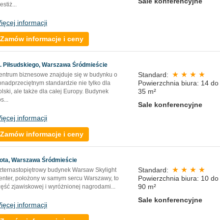
Sale konferencyjne
estiż
...
ięcej informacji
Zamów informacje i ceny
l. Piłsudskiego, Warszawa Śródmieście
Standard:
entrum biznesowe znajduje się w budynku o
Powierzchnia biura: 14 do
onadprzeciętnym standardzie nie tylko dla
35 m²
lski, ale także dla całej Europy. Budynek
os
...
Sale konferencyjne
ięcej informacji
Zamów informacje i ceny
łota, Warszawa Śródmieście
Standard:
zternastopiętrowy budynek Warsaw Skylight
Powierzchnia biura: 10 do
enter, położony w samym sercu Warszawy, to
90 m²
zęść zjawiskowej i wyróżnionej nagrodami...
Sale konferencyjne
ięcej informacji