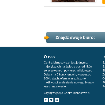
Znajdź swoje biuro:
O nas
I
Centra-biznesowe.pl jest jednym z
Sz
największych na świecie pośredników
S
serwisowanych powierzchni biurowych.
Bi
Działa na 6 kontynentach, w przeszło
Z
100 krajach, oferując niezliczone
O
możliwości znalezienia nowego biura w
F
kraju i na świecie.
P
Czytaj więcej o Centra-biznesowe.pl