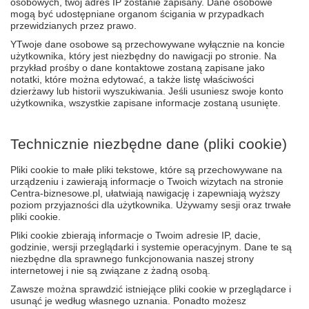
osobowych, twój adres IP zostanie zapisany. Dane osobowe
mogą być udostępniane organom ścigania w przypadkach
przewidzianych przez prawo.
YTwoje dane osobowe są przechowywane wyłącznie na koncie
użytkownika, który jest niezbędny do nawigacji po stronie. Na
przykład prośby o dane kontaktowe zostaną zapisane jako
notatki, które można edytować, a także listę właściwości
dzierżawy lub historii wyszukiwania. Jeśli usuniesz swoje konto
użytkownika, wszystkie zapisane informacje zostaną usunięte.
Technicznie niezbędne dane (pliki cookie)
Pliki cookie to małe pliki tekstowe, które są przechowywane na
urządzeniu i zawierają informacje o Twoich wizytach na stronie
Centra-biznesowe.pl, ułatwiają nawigację i zapewniają wyższy
poziom przyjazności dla użytkownika. Używamy sesji oraz trwałe
pliki cookie.
Pliki cookie zbierają informacje o Twoim adresie IP, dacie,
godzinie, wersji przeglądarki i systemie operacyjnym. Dane te są
niezbędne dla sprawnego funkcjonowania naszej strony
internetowej i nie są związane z żadną osobą.
Zawsze można sprawdzić istniejące pliki cookie w przeglądarce i
usunąć je według własnego uznania. Ponadto możesz