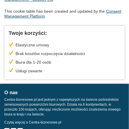
This cookie table has been created and updated by the
Consent
Management Platform
.
Twoje korzyści:
Elastyczne umowy
Brak kosztów rozpoczęcia działalności
Biura dla 1-20 osób
Usługi zawarte
O nas
Centra-biznesowe.pl jest jednym z największych na świecie pośredników
serwisowanych powierzchni biurowych. Działa na 6 kontynentach, w
przeszło 100 krajach, oferując niezliczone możliwości znalezienia nowego
biura w kraju i na świecie.
Czytaj więcej o Centra-biznesowe.pl