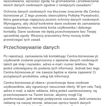
wyszukiwania, wyrażasz zgodę na gromadzenie i przetwarzanie
twoich danych osobowych zgodnie z niniejszymi zasadami.”
Ochrona danych osobowych ma kluczowe znaczenie dla Centra-
biznesowe.pl. Z tego powodu stworzyliśmy Politykę Prywatności,
która gwarantuje najwyższy poziom ochrony danych osobowych.
Wymagamy, aby złożył konkretne dane osobowe do zamawiania
naszego biuletynu, tworzenia konta użytkownika i dalszego
kontakty. Dane osobowe nie będą przechowywane bez Twojej
uprzedniej zgody. Wszyscy pracownicy firmy muszą ściśle
przestrzegać tych zasad.
Przechowywanie danych
Po rejestracji, zamawiania lub kontaktując Centra-biznesowe.pl,
użytkownik zostanie poproszony o wpisanie danych osobowych
takich jak imię i nazwisko, adres e-mail i numer telefonu. Nie
jesteś zobowiązany do podania tych informacji. Jednak bez tego
Centra-biznesowe.pl nie zawsze będzie w stanie zapewnić Ci
pożądanych produktów, usług lub informacji.
Centra-biznesowe.pl zbiera i przechowuje dane osobowe
użytkowników, aby ograniczyć nieuczciwe oferty. W tym celu Twój
adres e-mail, a także reklama, którą jesteś zainteresowany, są
przechowywane na Twoim koncie, abyśmy mogli Cię
poinformować, jeśli istnieje podejrzenie oszustwa. Jeśli umieścisz
reklamę na naszej stronie, wówczas oprócz twoich danych