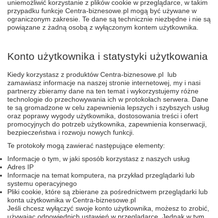
uniemożliwić korzystanie z plików cookie w przeglądarce, w takim
przypadku funkcje Centra-biznesowe.pl mogą być używane w
ograniczonym zakresie. Te dane są technicznie niezbędne i nie są
powiązane z żadną osobą z wyłączonym kontem użytkownika.
Konto użytkownika i statystyki użytkowania
Kiedy korzystasz z produktów Centra-biznesowe.pl lub
zamawiasz informacje na naszej stronie internetowej, my i nasi
partnerzy zbieramy dane na ten temat i wykorzystujemy różne
technologie do przechowywania ich w protokołach serwera. Dane
te są gromadzone w celu zapewnienia lepszych i szybszych usług
oraz poprawy wygody użytkownika, dostosowania treści i ofert
promocyjnych do potrzeb użytkownika, zapewnienia konserwacji,
bezpieczeństwa i rozwoju nowych funkcji.
Te protokoły mogą zawierać następujące elementy:
Informacje o tym, w jaki sposób korzystasz z naszych usług
Adres IP
Informacje na temat komputera, na przykład przeglądarki lub
systemu operacyjnego
Pliki cookie, które są zbierane za pośrednictwem przeglądarki lub
konta użytkownika w Centra-biznesowe.pl
Jeśli chcesz wyłączyć swoje konto użytkownika, możesz to zrobić,
używając odpowiednich ustawień w przeglądarce. Jednak w tym