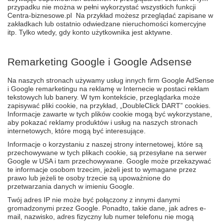
przypadku nie można w pełni wykorzystać wszystkich funkcji
Centra-biznesowe.pl Na przykład możesz przeglądać zapisane w
zakładkach lub ostatnio odwiedzane nieruchomości komercyjne
itp. Tylko wtedy, gdy konto użytkownika jest aktywne.
Remarketing Google i Google Adsense
Na naszych stronach używamy usług innych firm Google AdSense
i Google remarketingu na reklamę w Internecie w postaci reklam
tekstowych lub banery. W tym kontekście, przeglądarka może
zapisywać pliki cookie, na przykład, „DoubleClick DART” cookies.
Informacje zawarte w tych plików cookie mogą być wykorzystane,
aby pokazać reklamy produktów i usług na naszych stronach
internetowych, które mogą być interesujące.
Informacje o korzystaniu z naszej strony internetowej, które są
przechowywane w tych plikach cookie, są przesyłane na serwer
Google w USA i tam przechowywane. Google może przekazywać
te informacje osobom trzecim, jeżeli jest to wymagane przez
prawo lub jeżeli te osoby trzecie są upoważnione do
przetwarzania danych w imieniu Google.
Twój adres IP nie może być połączony z innymi danymi
gromadzonymi przez Google. Ponadto, takie dane, jak adres e-
mail, nazwisko, adres fizyczny lub numer telefonu nie mogą