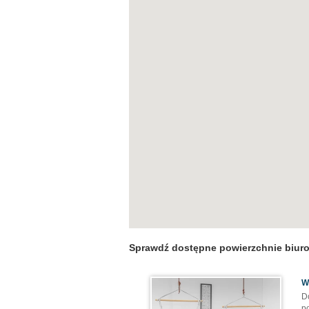
Sprawdź dostępne powierzchnie biur
W
D
p