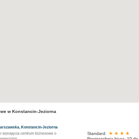
owe w Konstancin-Jeziorna
arszawska, Konstancin-Jeziorna
Standard:
o wynajęcia centrum biznesowe o
Powierzchnia biura: 10 do
owierzchni