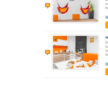
o
K
W
W
D
p
o
K
W