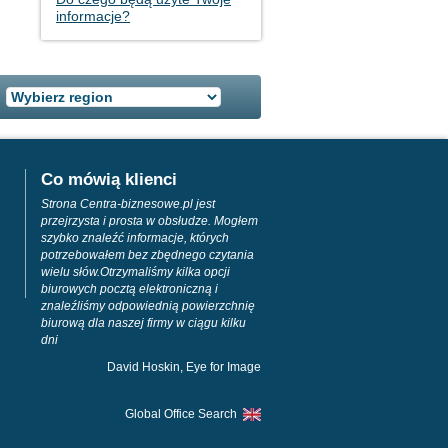
informacje?
Co mówią klienci
Strona Centra-biznesowe.pl jest
przejrzysta i prosta w obsłudze. Mogłem
szybko znaleźć informacje, których
potrzebowałem bez zbędnego czytania
wielu słów.Otrzymaliśmy kilka opcji
biurowych pocztą elektroniczną i
znaleźliśmy odpowiednią powierzchnię
biurową dla naszej firmy w ciągu kilku
dni
David Hoskin, Eye for Image
Global Office Search