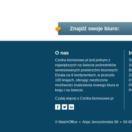
Znajdź swoje biuro:
O nas
I
Centra-biznesowe.pl jest jednym z
Sz
największych na świecie pośredników
S
serwisowanych powierzchni biurowych.
Bi
Działa na 6 kontynentach, w przeszło
Z
100 krajach, oferując niezliczone
O
możliwości znalezienia nowego biura w
F
kraju i na świecie.
P
Czytaj więcej o Centra-biznesowe.pl
© MatchOffice •
Aleje Jerozolimskie 96 •
00-8