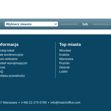
lub
nformacja
Top miasta
ukaj lokali
Wrocław
ale konferencyjne
Kraków
uro wirtualne
Warszawa
ostań wynajmującym
Poznán
 nas
Gdansk
AQ
Lublin
olityka prywatności
07
Warszawa •
(+48) 22-275-5789 •
info@matchoffice.com