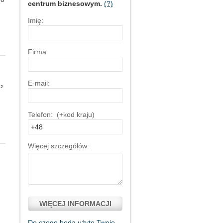
centrum biznesowym.
(?)
Imię:
Firma
E-mail:
²
Telefon: (+kod kraju)
Więcej szczegółów:
WIĘCEJ INFORMACJI
Do czego będą użyte Twoje