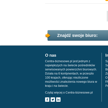
Znajdź swoje biuro:
O nas
I
Centra-biznesowe.pl jest jednym z
Sz
największych na świecie pośredników
S
serwisowanych powierzchni biurowych.
Bi
Działa na 6 kontynentach, w przeszło
Z
100 krajach, oferując niezliczone
O
możliwości znalezienia nowego biura w
F
kraju i na świecie.
P
Czytaj więcej o Centra-biznesowe.pl