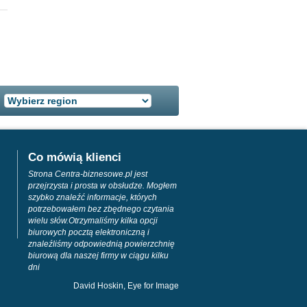
Co mówią klienci
Strona Centra-biznesowe.pl jest
przejrzysta i prosta w obsłudze. Mogłem
szybko znaleźć informacje, których
potrzebowałem bez zbędnego czytania
wielu słów.Otrzymaliśmy kilka opcji
biurowych pocztą elektroniczną i
znaleźliśmy odpowiednią powierzchnię
biurową dla naszej firmy w ciągu kilku
dni
David Hoskin, Eye for Image