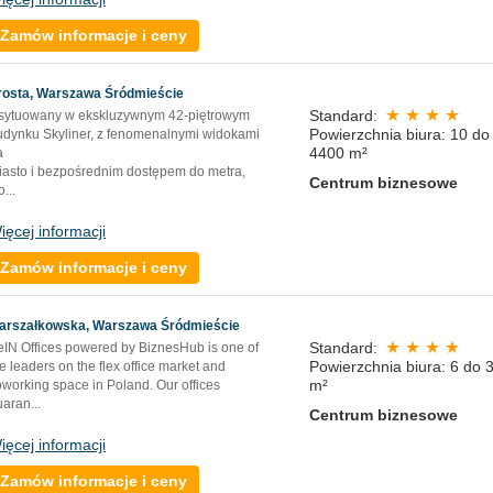
Zamów informacje i ceny
rosta, Warszawa Śródmieście
Standard:
sytuowany w ekskluzywnym 42-piętrowym
Powierzchnia biura: 10 do
udynku Skyliner, z fenomenalnymi widokami
4400 m²
a
iasto i bezpośrednim dostępem do metra,
Centrum biznesowe
o
...
ięcej informacji
Zamów informacje i ceny
arszałkowska, Warszawa Śródmieście
Standard:
eIN Offices powered by BiznesHub is one of
Powierzchnia biura: 6 do 
e leaders on the flex office market and
m²
oworking space in Poland. Our offices
uaran
...
Centrum biznesowe
ięcej informacji
Zamów informacje i ceny