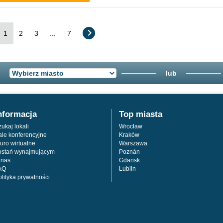
1
2
3
...
7
lub
nformacja
Top miasta
ukaj lokali
Wrocław
ale konferencyjne
Kraków
uro wirtualne
Warszawa
ostań wynajmującym
Poznán
 nas
Gdansk
AQ
Lublin
olityka prywatności