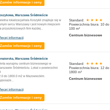
Zamów informacje i ceny
oszykowa, Warszawa Śródmieście
Standard:
wietna lokalizacjaHala Koszykil znajduje się w
Powierzchnia biura: 10 do
amym sercu Warszawy i jest nowym miejscem
100 m²
a przyszłościowych firm każdej...
Centrum biznesowe
ięcej informacji
Zamów informacje i ceny
enatorska, Warszawa Śródmieście
Standard:
ferta wynajmu centrum biznesowego w
Powierzchnia biura: 12 do
arszawie Śródmieściu. Lokal o powierzchni
1800 m²
d
2.0 do 1800.0 m2 w Mazowieckim.
Centrum biznesowe
yposaże
...
ięcej informacji
Zamów informacje i ceny