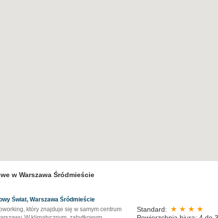
owe w Warszawa Śródmieście
owy Świat, Warszawa Śródmieście
Standard:
oworking, który znajduje się w samym centrum
Powierzchnia biura: 4 do 
arszawy. W klimatycznym, zabytkowym,