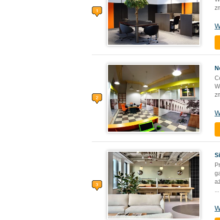
z
W
N
C
W
z
W
S
P
g
aż
...
W