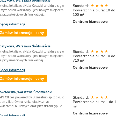
oszykowa, Warszawa Śródmieście
Standard:
wietna lokalizacjaHala Koszykil znajduje się w
Powierzchnia biura: 10 do
amym sercu Warszawy i jest nowym miejscem
100 m²
a przyszłościowych firm każdej...
Centrum biznesowe
ięcej informacji
Zamów informacje i ceny
oszykowa, Warszawa Śródmieście
Standard:
wietna lokalizacjaHala Koszykil znajduje się w
Powierzchnia biura: 10 do
amym sercu Warszawy i jest nowym miejscem
710 m²
a przyszłościowych firm każdej...
Centrum biznesowe
ięcej informacji
Zamów informacje i ceny
okotowska, Warszawa Śródmieście
Standard:
eIN Offices powered by Bizneshub sp. z o.o. to
Powierzchnia biura: 1 do 
eden z liderów na rynku elastycznych
m²
owierzchni biurowych oraz przestrzeni typu c
...
Centrum biznesowe
ięcej informacji