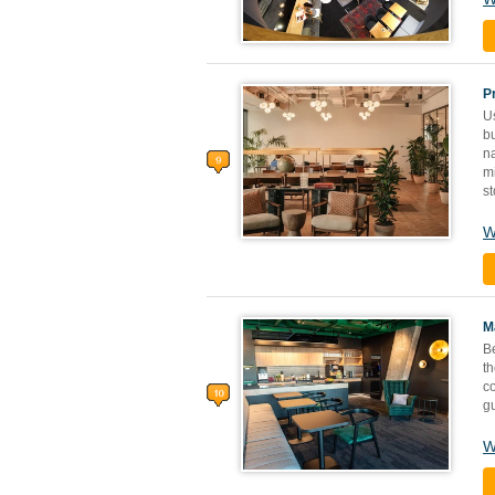
P
U
b
n
m
st
W
M
B
th
c
g
W