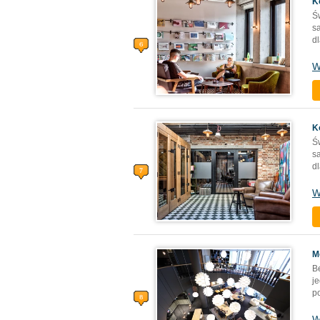
K
Ś
s
dl
W
K
Ś
s
dl
W
M
B
j
p
W