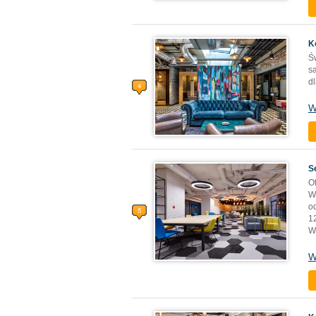
K
Ś
s
dl
W
S
O
W
o
1
W
W