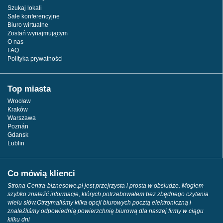
Szukaj lokali
Sale konferencyjne
Biuro wirtualne
Zostań wynajmującym
O nas
FAQ
Polityka prywatności
Top miasta
Wrocław
Kraków
Warszawa
Poznán
Gdansk
Lublin
Co mówią klienci
Strona Centra-biznesowe.pl jest przejrzysta i prosta w obsłudze. Mogłem
szybko znaleźć informacje, których potrzebowałem bez zbędnego czytania
wielu słów.Otrzymaliśmy kilka opcji biurowych pocztą elektroniczną i
znaleźliśmy odpowiednią powierzchnię biurową dla naszej firmy w ciągu
kilku dni